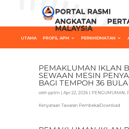
PORTAL RASMI
ANGKATAN PER
MALAYSIA
UTAMA
PROFIL APM
PERKHIDMATAN
PEMAKLUMAN IKLAN 
SEWAAN MESIN PENYA
BAGI TEMPOH 36 BUL
oleh
pptm
|
Apr 22, 2026
|
PENGUMUMAN
,
Kenyataan Tawaran PembekalDownload