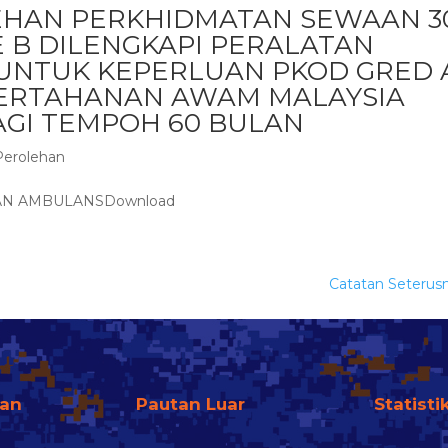
HAN PERKHIDMATAN SEWAAN 3
 B DILENGKAPI PERALATAN
UNTUK KEPERLUAN PKOD GRED 
PERTAHANAN AWAM MALAYSIA
AGI TEMPOH 60 BULAN
Perolehan
N AMBULANSDownload
Catatan Seterus
fan
Pautan Luar
Statisti