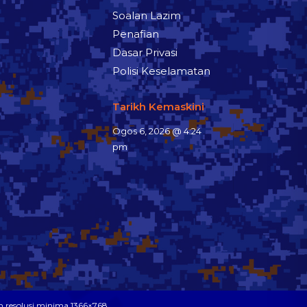
Soalan Lazim
Penafian
Dasar Privasi
Polisi Keselamatan
Tarikh Kemaskini
Ogos 6, 2026 @ 4:24
pm
n resolusi minima 1366×768