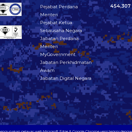
454,307
Pejabat Perdana
Menteri
Pejabat Ketua
Setiausaha Negara
Jabatan Perdana
Menteri
MyGovernment
Jabatan Perkhidmatan
Awam
Jabatan Digital Negara
mengunakan pelayar web Microsoft Edge & Google Chrome versi terkini denga