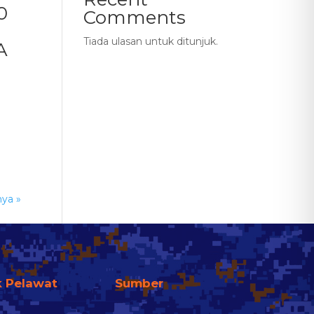
0
Comments
Tiada ulasan untuk ditunjuk.
A
nya »
k Pelawat
Sumber