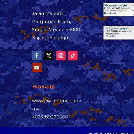
Jalan Maktab
Perguruan Islam,
Sungai Merab, 43000
Kajang, Selangor
Hubungi
www.civildefence.gov.
my
+603-89206000
Laman ini sesuai dipapar 