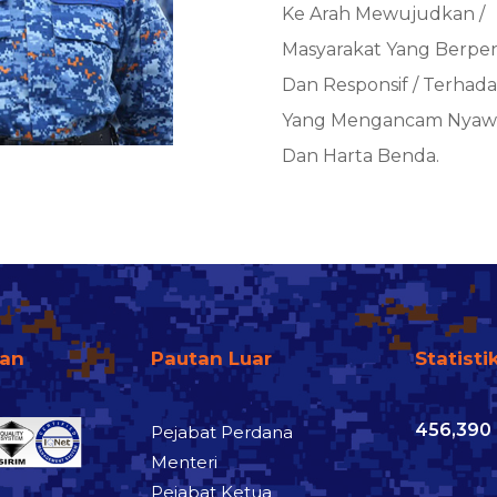
Ke Arah Mewujudkan /
Masyarakat Yang Berpe
Dan Responsif / Terhad
Yang Mengancam Nyawa
Dan Harta Benda.
fan
Pautan Luar
Statisti
456,390
Pejabat Perdana
Menteri
Pejabat Ketua