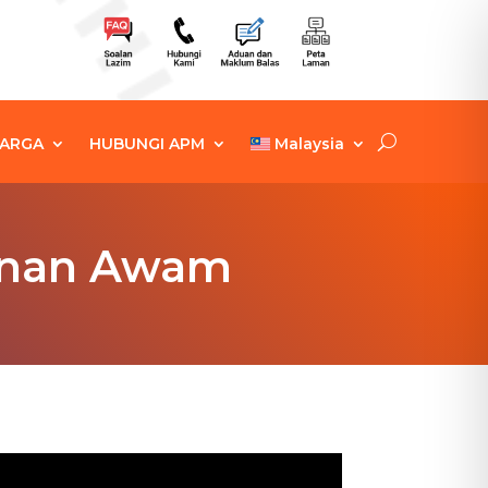
ARGA
HUBUNGI APM
Malaysia
hanan Awam