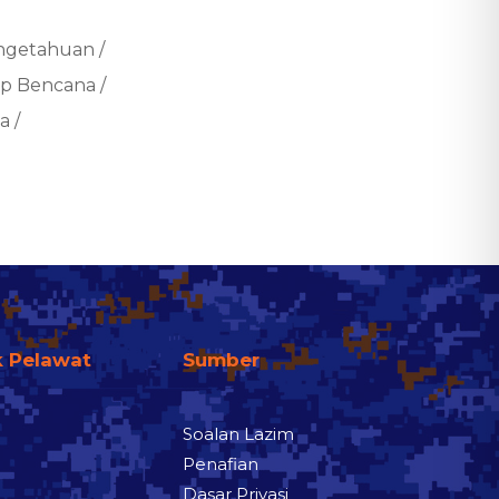
ngetahuan /
ap Bencana /
 /
k Pelawat
Sumber
Soalan Lazim
Penafian
Dasar Privasi