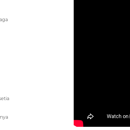
aga
etia
tnya