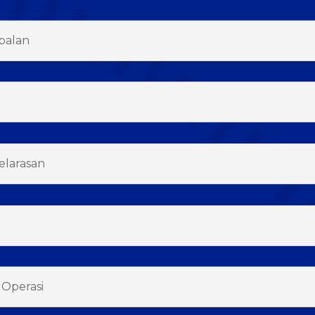
balan
elarasan
Operasi