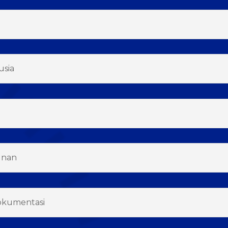
usia
unan
okumentasi