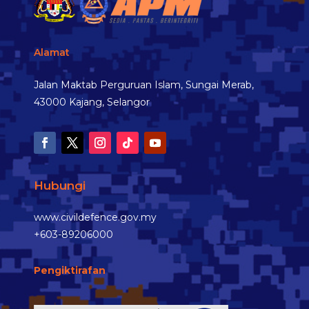
Alamat
Jalan Maktab Perguruan Islam, Sungai Merab,
43000 Kajang, Selangor
Hubungi
www.civildefence.gov.my
+603-89206000
Pengiktirafan