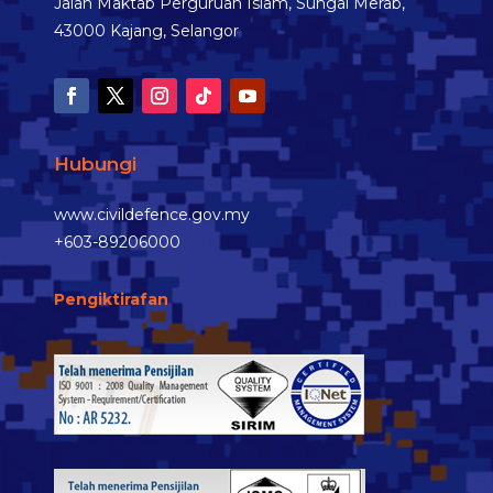
Jalan Maktab Perguruan Islam, Sungai Merab,
43000 Kajang, Selangor
Hubungi
www.civildefence.gov.my
+603-89206000
Pengiktirafan