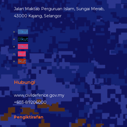
Jalan Maktab Perguruan Islam, Sungai Merab,
43000 Kajang, Selangor
Ikut
Ikut
Ikut
Ikut
Ikut
Hubungi
www.civildefence.gov.my
+603-89206000
Pengiktirafan