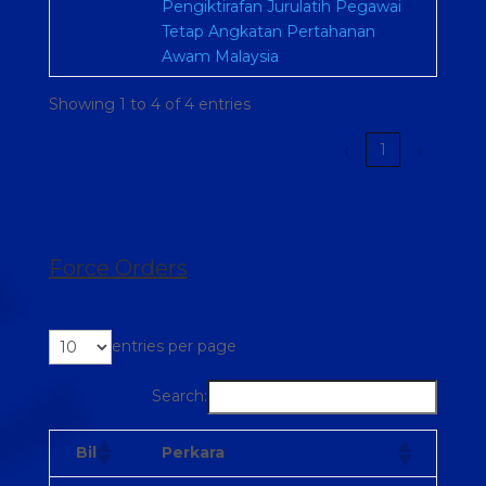
Pengiktirafan Jurulatih Pegawai
Tetap Angkatan Pertahanan
Awam Malaysia
Showing 1 to 4 of 4 entries
‹
1
›
Force Orders
entries per page
Search:
Bil
Perkara