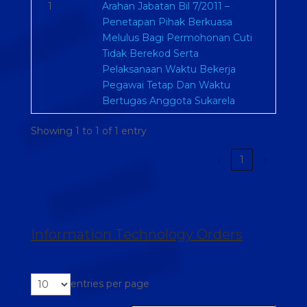
1
Arahan Jabatan Bil 7/2011 –
Penetapan Pihak Berkuasa
Melulus Bagi Permohonan Cuti
Tidak Berekod Serta
Pelaksanaan Waktu Bekerja
Pegawai Tetap Dan Waktu
Bertugas Anggota Sukarela
Showing 1 to 1 of 1 entry
‹
1
›
Information Technology Orders
entries per page